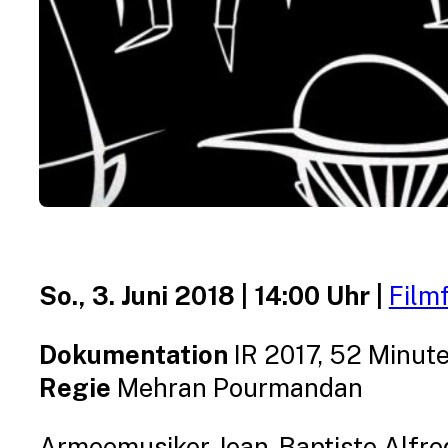
So., 3. Juni 2018 | 14:00 Uhr |
Film
Dokumentation
IR 2017, 52 Minut
Regie
Mehran Pourmandan
Armeemusiker Jean-Baptiste Alfred