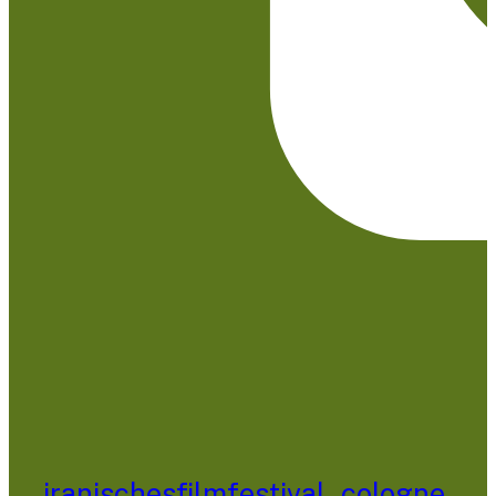
iranischesfilmfestival_cologne