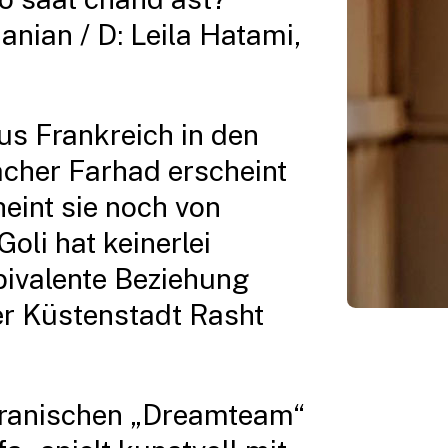
danian / D: Leila Hatami,
us Frankreich in den
cher Farhad erscheint
eint sie noch von
oli hat keinerlei
bivalente Beziehung
der Küstenstadt Rasht
 iranischen „Dreamteam“