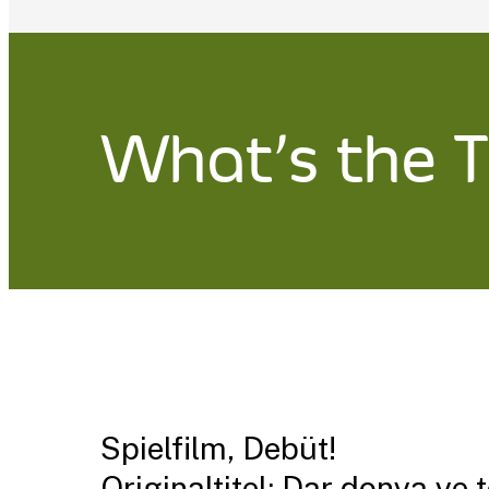
What’s the T
Spielfilm, Debüt!
Originaltitel: Dar donya ye 