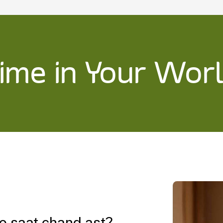
ime in Your Wor
to saat chand ast?