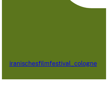
iranischesfilmfestival_cologne